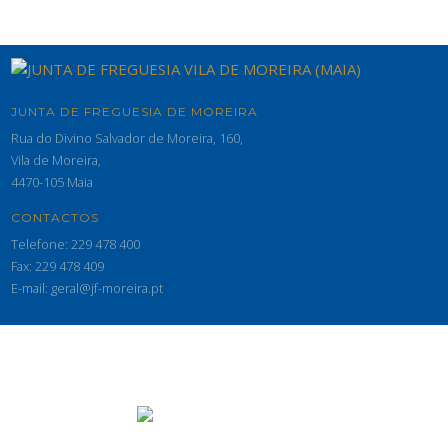
JUNTA DE FREGUESIA DE MOREIRA
Rua do Divino Salvador de Moreira, 160,
Vila de Moreira,
4470-105 Maia
CONTACTOS
Telefone: 229 478 400
Fax: 229 478 409
E-mail: geral@jf-moreira.pt
© 2026 Junta de Freguesia de Moreira - Maia