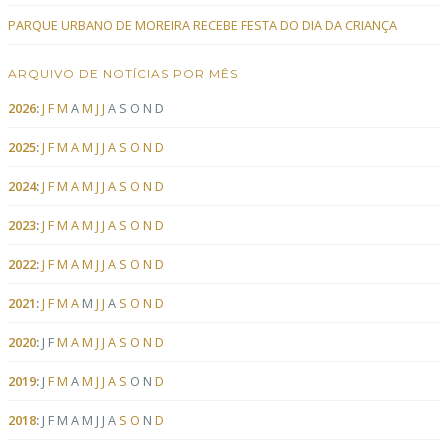
PARQUE URBANO DE MOREIRA RECEBE FESTA DO DIA DA CRIANÇA
ARQUIVO DE NOTÍCIAS POR MÊS
2026
:
J
F
M
A
M
J
J
A
S
O
N
D
2025
:
J
F
M
A
M
J
J
A
S
O
N
D
2024
:
J
F
M
A
M
J
J
A
S
O
N
D
2023
:
J
F
M
A
M
J
J
A
S
O
N
D
2022
:
J
F
M
A
M
J
J
A
S
O
N
D
2021
:
J
F
M
A
M
J
J
A
S
O
N
D
2020
:
J
F
M
A
M
J
J
A
S
O
N
D
2019
:
J
F
M
A
M
J
J
A
S
O
N
D
2018
:
J
F
M
A
M
J
J
A
S
O
N
D