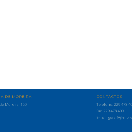
IA DE MOREIRA
CONTACTOS
de Moreira, 160,
Telefone: 229 478 4
Fax: 229 478 409
E-mail: geral@jf-more