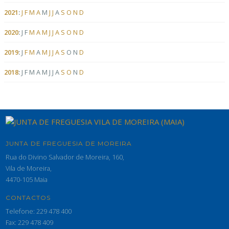
2021
:
J
F
M
A
M
J
J
A
S
O
N
D
2020
:
J
F
M
A
M
J
J
A
S
O
N
D
2019
:
J
F
M
A
M
J
J
A
S
O
N
D
2018
:
J
F
M
A
M
J
J
A
S
O
N
D
JUNTA DE FREGUESIA DE MOREIRA
Rua do Divino Salvador de Moreira, 160,
Vila de Moreira,
4470-105 Maia
CONTACTOS
Telefone: 229 478 400
Fax: 229 478 409