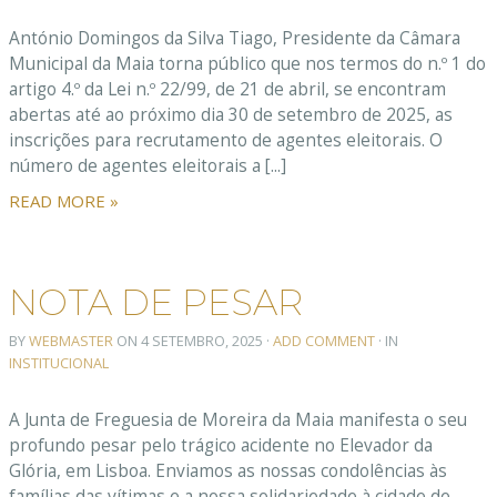
António Domingos da Silva Tiago, Presidente da Câmara
Municipal da Maia torna público que nos termos do n.º 1 do
artigo 4.º da Lei n.º 22/99, de 21 de abril, se encontram
abertas até ao próximo dia 30 de setembro de 2025, as
inscrições para recrutamento de agentes eleitorais. O
número de agentes eleitorais a [...]
READ MORE »
NOTA DE PESAR
BY
WEBMASTER
ON
4 SETEMBRO, 2025
·
ADD COMMENT
· IN
INSTITUCIONAL
A Junta de Freguesia de Moreira da Maia manifesta o seu
profundo pesar pelo trágico acidente no Elevador da
Glória, em Lisboa. Enviamos as nossas condolências às
famílias das vítimas e a nossa solidariedade à cidade de