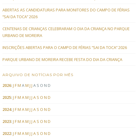
ABERTAS AS CANDIDATURAS PARA MONITORES DO CAMPO DE FÉRIAS
“SAI DA TOCA” 2026
CENTENAS DE CRIANÇAS CELEBRARAM O DIA DA CRIANÇA NO PARQUE
URBANO DE MOREIRA
INSCRIÇÕES ABERTAS PARA O CAMPO DE FÉRIAS “SAI DA TOCA” 2026
PARQUE URBANO DE MOREIRA RECEBE FESTA DO DIA DA CRIANÇA
ARQUIVO DE NOTÍCIAS POR MÊS
2026
:
J
F
M
A
M
J
J
A
S
O
N
D
2025
:
J
F
M
A
M
J
J
A
S
O
N
D
2024
:
J
F
M
A
M
J
J
A
S
O
N
D
2023
:
J
F
M
A
M
J
J
A
S
O
N
D
2022
:
J
F
M
A
M
J
J
A
S
O
N
D