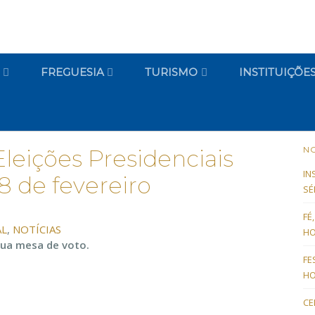
FREGUESIA
TURISMO
INSTITUIÇÕE
NO
leições Presidenciais
IN
 8 de fevereiro
SÉ
FÉ
AL
,
NOTÍCIAS
HO
 sua mesa de voto.
FE
HO
CE