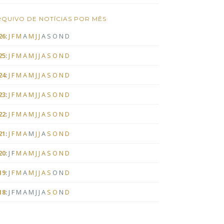
QUIVO DE NOTÍCIAS POR MÊS
26
:
J
F
M
A
M
J
J
A
S
O
N
D
25
:
J
F
M
A
M
J
J
A
S
O
N
D
24
:
J
F
M
A
M
J
J
A
S
O
N
D
23
:
J
F
M
A
M
J
J
A
S
O
N
D
22
:
J
F
M
A
M
J
J
A
S
O
N
D
21
:
J
F
M
A
M
J
J
A
S
O
N
D
20
:
J
F
M
A
M
J
J
A
S
O
N
D
19
:
J
F
M
A
M
J
J
A
S
O
N
D
18
:
J
F
M
A
M
J
J
A
S
O
N
D