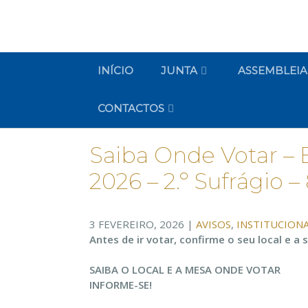
INÍCIO
JUNTA
ASSEMBLEIA
CONTACTOS
Saiba Onde Votar – E
2026 – 2.º Sufrágio –
3 FEVEREIRO, 2026
|
AVISOS
,
INSTITUCION
Antes de ir votar, confirme o seu local e a
SAIBA O LOCAL E A MESA ONDE VOTAR
INFORME-SE!