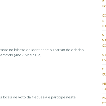
RE
HO
CO
MA
LE
MO
MA
CO
stante no bilhete de identidade ou cartão de cidadão
AB
aammdd (Ano / Mês / Dia)
CA
CE
CR
IN
TO
locais de voto da freguesia e participe neste
PA
CR