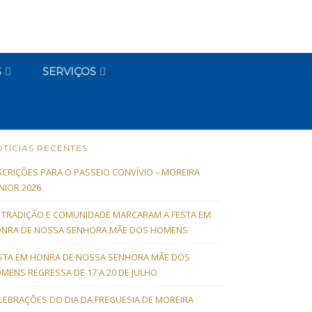
S
SERVIÇOS
TÍCIAS RECENTES
SCRIÇÕES PARA O PASSEIO CONVÍVIO – MOREIRA
NIOR 2026
, TRADIÇÃO E COMUNIDADE MARCARAM A FESTA EM
NRA DE NOSSA SENHORA MÃE DOS HOMENS
STA EM HONRA DE NOSSA SENHORA MÃE DOS
MENS REGRESSA DE 17 A 20 DE JULHO
LEBRAÇÕES DO DIA DA FREGUESIA DE MOREIRA