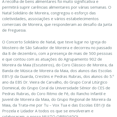
A recolha de bens alimentares foi muito significativa e
permitirá suprir carências alimentares por várias semanas. O
Natal Solidário de Moreira, congregou o esforço das
coletividades, associações e vários estabelecimentos
comerciais de Moreira, que responderam ao desafio da Junta
de Freguesia.
O Concerto Solidário de Natal, que teve lugar no Igreja do
Mosteiro de São Salvador de Moreira e decorreu no passado
dia 8 de dezembro, com a presença de mais de 500 pessoas
e que contou com as atuações do Agrupamento 902 de
Moreira da Maia (Escuteiros), do Coro Clássico de Moreira, da
Banda de Música de Moreira da Maia, dos alunos das Escolas
EB1/JI da Guarda, Crestins e Pedras Rubras, dos alunos do 5.º
ano da EBS Dr. Vieira de Carvalho, do Grupo Coral Litúrgico
Dominical, do Grupo Coral da Universidade Sénior do CES de
Pedras Rubras, do Coro Ritmo de Fé, do Rancho Infantil e
Juvenil de Moreira da Maia, do Grupo Regional de Moreira da
Maia, da Trata-me por Tu – Vox Tua e das Escolas EB1/JI da
Prozela e Lidador A todos os que se envolveram e
colaboraram, o nosso MUITO OBRIGADO!