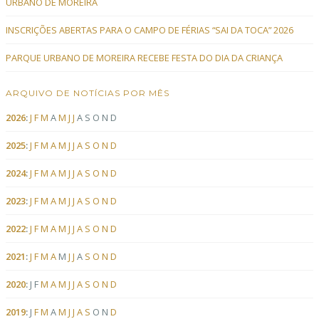
URBANO DE MOREIRA
INSCRIÇÕES ABERTAS PARA O CAMPO DE FÉRIAS “SAI DA TOCA” 2026
PARQUE URBANO DE MOREIRA RECEBE FESTA DO DIA DA CRIANÇA
ARQUIVO DE NOTÍCIAS POR MÊS
2026
:
J
F
M
A
M
J
J
A
S
O
N
D
2025
:
J
F
M
A
M
J
J
A
S
O
N
D
2024
:
J
F
M
A
M
J
J
A
S
O
N
D
2023
:
J
F
M
A
M
J
J
A
S
O
N
D
2022
:
J
F
M
A
M
J
J
A
S
O
N
D
2021
:
J
F
M
A
M
J
J
A
S
O
N
D
2020
:
J
F
M
A
M
J
J
A
S
O
N
D
2019
:
J
F
M
A
M
J
J
A
S
O
N
D