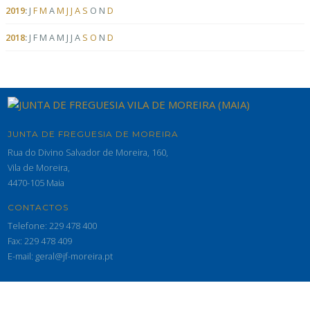
2019
:
J
F
M
A
M
J
J
A
S
O
N
D
2018
:
J
F
M
A
M
J
J
A
S
O
N
D
JUNTA DE FREGUESIA DE MOREIRA
Rua do Divino Salvador de Moreira, 160,
Vila de Moreira,
4470-105 Maia
CONTACTOS
Telefone: 229 478 400
Fax: 229 478 409
E-mail: geral@jf-moreira.pt
© 2026 Junta de Freguesia de Moreira - Maia