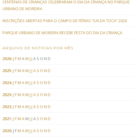
CENTENAS DE CRIANÇAS CELEBRARAM O DIA DA CRIANÇA NO PARQUE
URBANO DE MOREIRA
INSCRIÇÕES ABERTAS PARA O CAMPO DE FÉRIAS “SAI DA TOCA” 2026
PARQUE URBANO DE MOREIRA RECEBE FESTA DO DIA DA CRIANÇA
ARQUIVO DE NOTÍCIAS POR MÊS
2026
:
J
F
M
A
M
J
J
A
S
O
N
D
2025
:
J
F
M
A
M
J
J
A
S
O
N
D
2024
:
J
F
M
A
M
J
J
A
S
O
N
D
2023
:
J
F
M
A
M
J
J
A
S
O
N
D
2022
:
J
F
M
A
M
J
J
A
S
O
N
D
2021
:
J
F
M
A
M
J
J
A
S
O
N
D
2020
:
J
F
M
A
M
J
J
A
S
O
N
D