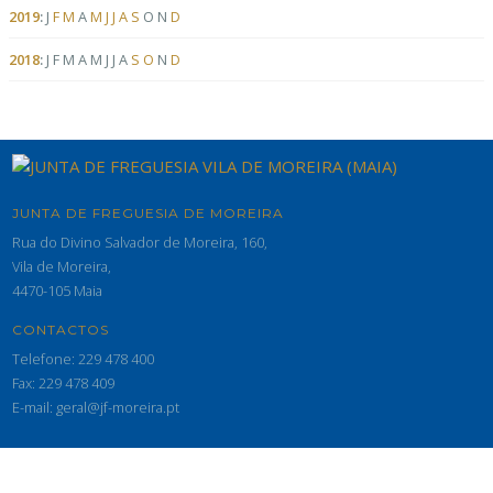
2019
:
J
F
M
A
M
J
J
A
S
O
N
D
2018
:
J
F
M
A
M
J
J
A
S
O
N
D
JUNTA DE FREGUESIA DE MOREIRA
Rua do Divino Salvador de Moreira, 160,
Vila de Moreira,
4470-105 Maia
CONTACTOS
Telefone: 229 478 400
Fax: 229 478 409
E-mail: geral@jf-moreira.pt
© 2026 Junta de Freguesia de Moreira - Maia