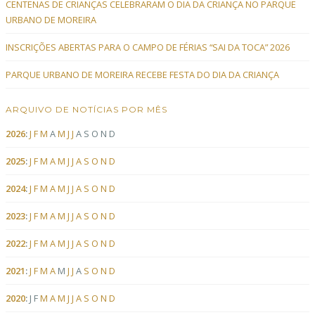
CENTENAS DE CRIANÇAS CELEBRARAM O DIA DA CRIANÇA NO PARQUE
URBANO DE MOREIRA
INSCRIÇÕES ABERTAS PARA O CAMPO DE FÉRIAS “SAI DA TOCA” 2026
PARQUE URBANO DE MOREIRA RECEBE FESTA DO DIA DA CRIANÇA
ARQUIVO DE NOTÍCIAS POR MÊS
2026
:
J
F
M
A
M
J
J
A
S
O
N
D
2025
:
J
F
M
A
M
J
J
A
S
O
N
D
2024
:
J
F
M
A
M
J
J
A
S
O
N
D
2023
:
J
F
M
A
M
J
J
A
S
O
N
D
2022
:
J
F
M
A
M
J
J
A
S
O
N
D
2021
:
J
F
M
A
M
J
J
A
S
O
N
D
2020
:
J
F
M
A
M
J
J
A
S
O
N
D