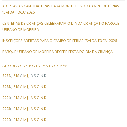
ABERTAS AS CANDIDATURAS PARA MONITORES DO CAMPO DE FÉRIAS
“SAI DA TOCA” 2026
CENTENAS DE CRIANÇAS CELEBRARAM O DIA DA CRIANÇA NO PARQUE
URBANO DE MOREIRA
INSCRIÇÕES ABERTAS PARA O CAMPO DE FÉRIAS “SAI DA TOCA” 2026
PARQUE URBANO DE MOREIRA RECEBE FESTA DO DIA DA CRIANÇA
ARQUIVO DE NOTÍCIAS POR MÊS
2026
:
J
F
M
A
M
J
J
A
S
O
N
D
2025
:
J
F
M
A
M
J
J
A
S
O
N
D
2024
:
J
F
M
A
M
J
J
A
S
O
N
D
2023
:
J
F
M
A
M
J
J
A
S
O
N
D
2022
:
J
F
M
A
M
J
J
A
S
O
N
D