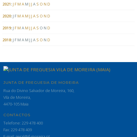
2021
:
J
F
M
A
M
J
J
A
S
O
N
D
2020
:
J
F
M
A
M
J
J
A
S
O
N
D
2019
:
J
F
M
A
M
J
J
A
S
O
N
D
2018
:
J
F
M
A
M
J
J
A
S
O
N
D
JUNTA DE FREGUESIA DE MOREIRA
Rua do Divino Salvador de Moreira, 160,
Vila de Moreira,
4470-105 Maia
CONTACTOS
Telefone: 229 478 400
Fax: 229 478 409
E-mail: geral@jf-moreira.pt