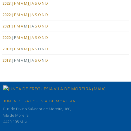
2023
:
J
F
M
A
M
J
J
A
S
O
N
D
2022
:
J
F
M
A
M
J
J
A
S
O
N
D
2021
:
J
F
M
A
M
J
J
A
S
O
N
D
2020
:
J
F
M
A
M
J
J
A
S
O
N
D
2019
:
J
F
M
A
M
J
J
A
S
O
N
D
2018
:
J
F
M
A
M
J
J
A
S
O
N
D
JUNTA DE FREGUESIA DE MOREIRA
Rua do Divino Salvador de Moreira, 160,
Vila de Moreira,
4470-105 Maia