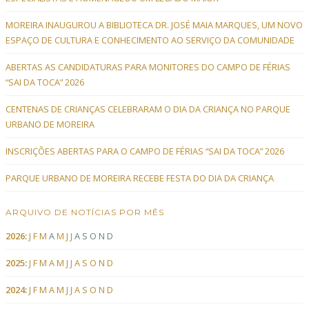
MOREIRA INAUGUROU A BIBLIOTECA DR. JOSÉ MAIA MARQUES, UM NOVO
ESPAÇO DE CULTURA E CONHECIMENTO AO SERVIÇO DA COMUNIDADE
ABERTAS AS CANDIDATURAS PARA MONITORES DO CAMPO DE FÉRIAS
“SAI DA TOCA” 2026
CENTENAS DE CRIANÇAS CELEBRARAM O DIA DA CRIANÇA NO PARQUE
URBANO DE MOREIRA
INSCRIÇÕES ABERTAS PARA O CAMPO DE FÉRIAS “SAI DA TOCA” 2026
PARQUE URBANO DE MOREIRA RECEBE FESTA DO DIA DA CRIANÇA
ARQUIVO DE NOTÍCIAS POR MÊS
2026
:
J
F
M
A
M
J
J
A
S
O
N
D
2025
:
J
F
M
A
M
J
J
A
S
O
N
D
2024
:
J
F
M
A
M
J
J
A
S
O
N
D