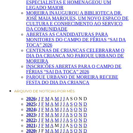
ESPECIALISTAS E HOMENAGEOU UM
LEGADO MAIOR
MOREIRA INAUGUROU A BIBLIOTECA DR.
JOSÉ MAIA MARQUES, UM NOVO ESPAÇO DE
CULTURA E CONHECIMENTO AO SERVIÇO
DA COMUNIDADE
ABERTAS AS CANDIDATURAS PARA
MONITORES DO CAMPO DE FÉRIAS “SAI DA
TOCA” 2026
CENTENAS DE CRIANÇAS CELEBRARAM O
DIA DA CRIANÇA NO PARQUE URBANO DE
MOREIRA
INSCRIÇÕES ABERTAS PARA O CAMPO DE
FÉRIAS “SAI DA TOCA” 2026
PARQUE URBANO DE MOREIRA RECEBE
FESTA DO DIA DA CRIANÇA
ARQUIVO DE NOTÍCIAS POR MÊS
2026
:
J
F
M
A
M
J
J
A
S
O
N
D
2025
:
J
F
M
A
M
J
J
A
S
O
N
D
2024
:
J
F
M
A
M
J
J
A
S
O
N
D
2023
:
J
F
M
A
M
J
J
A
S
O
N
D
2022
:
J
F
M
A
M
J
J
A
S
O
N
D
2021
:
J
F
M
A
M
J
J
A
S
O
N
D
2020
:
J
F
M
A
M
J
J
A
S
O
N
D